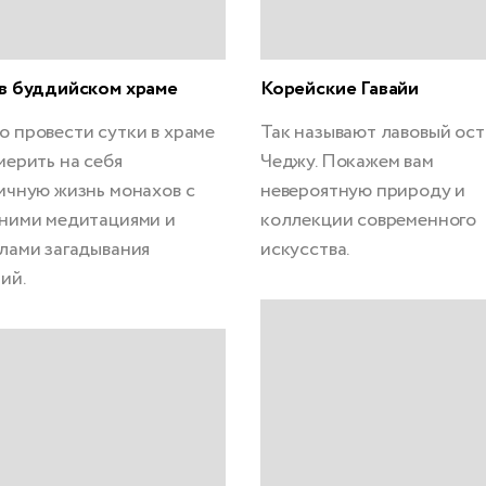
в буддийском храме
Корейские Гавайи
 провести сутки в храме
Так называют лавовый ос
мерить на себя
Чеджу. Покажем вам
ичную жизнь монахов с
невероятную природу и
ними медитациями и
коллекции современного
лами загадывания
искусства.
ий.