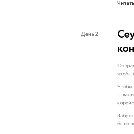
Читат
Сеу
День 2
кон
Отправ
чтобы 
Чтобы 
— хано
корейс
Заброн
было в