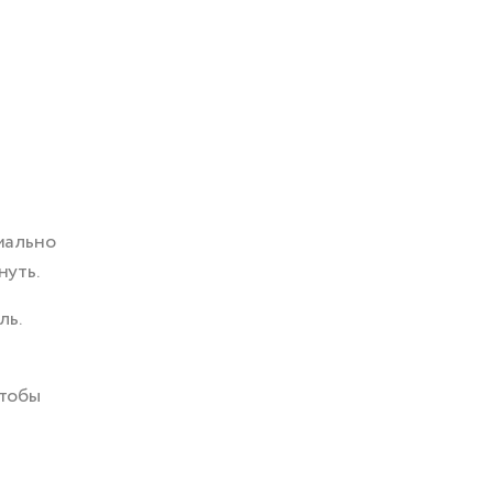
мально
нуть.
ль.
чтобы