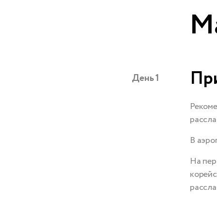
М
При
День 1
Рекоме
рассла
В аэро
На пер
корейс
рассла