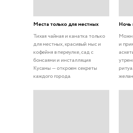
Места только для местных
Ночь 
Тихая чайная и канатка только
Можно
для местных, красивый мыс и
и при
кофейня в переулке, сад с
аскет
бонсаями и инсталляция
утрен
Кусамы — откроем секреты
ритуа
каждого города.
желан