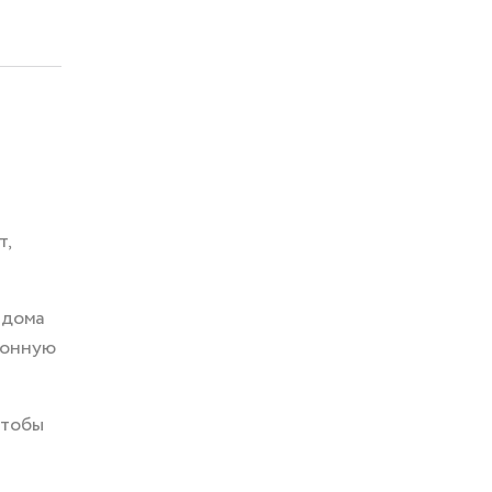
т,
 дома
ионную
чтобы