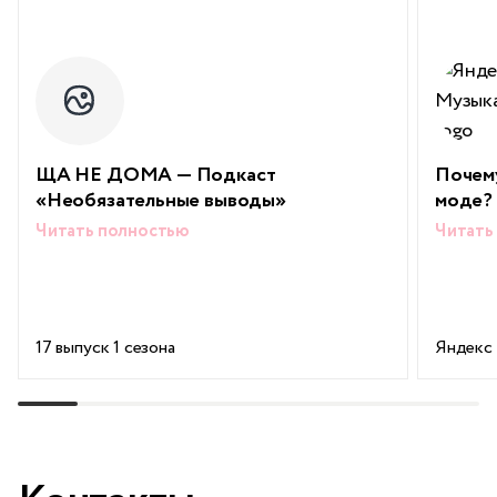
ЩА НЕ ДОМА — Подкаст
Почему
«Необязательные выводы»
моде? 
Читать полностью
Читать
17 выпуск 1 сезона
Яндекс